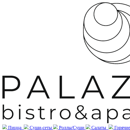
Пицца
Суши-сеты
Роллы/Суши
Салаты
Горячие