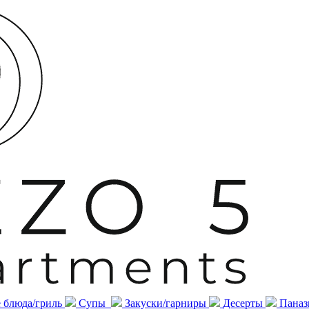
 блюда/гриль
Супы
Закуски/гарниры
Десерты
Паназ