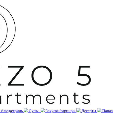
 блюда/гриль
Супы
Закуски/гарниры
Десерты
Паназ