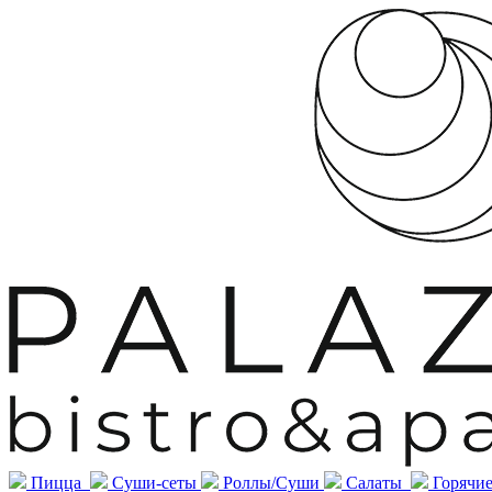
Пицца
Суши-сеты
Роллы/Суши
Салаты
Горячие