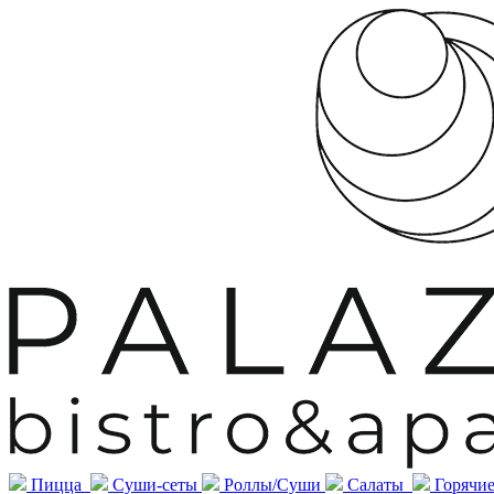
Пицца
Суши-сеты
Роллы/Суши
Салаты
Горячие