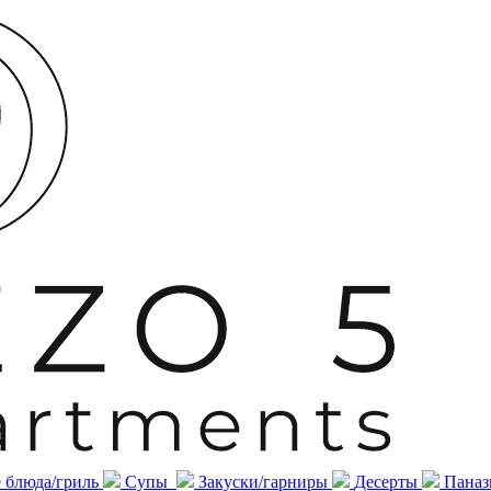
 блюда/гриль
Супы
Закуски/гарниры
Десерты
Паназ